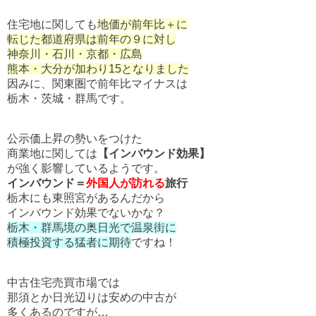
住宅地に関しても
地価が前年比＋に
転じた都道府県は前年の９に対し
神奈川・石川・京都・広島
熊本・大分が加わり15となりました
因みに、関東圏で前年比マイナスは
栃木・茨城・群馬です。
公示価上昇の勢いをつけた
商業地に関しては
【インバウンド効果】
が強く影響しているようです。
インバウンド＝
外国人が訪れる
旅行
栃木にも東照宮があるんだから
インバウンド効果でないかな？
栃木・群馬境の奥日光で温泉街に
積極投資する猛者に期待
ですね！
中古住宅売買市場では
那須とか日光辺りは安めの中古が
多くあるのですが…