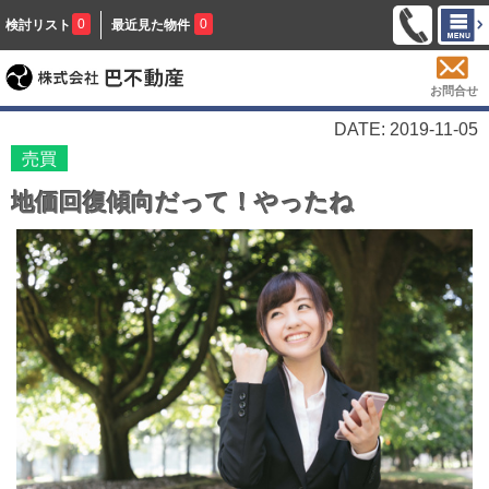
0
0
検討リスト
最近見た物件
お問合せ
DATE: 2019-11-05
売買
地価回復傾向だって！やったね