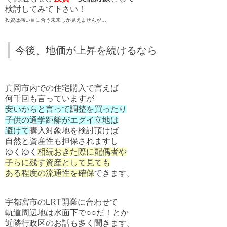
検討してみて下さい！
投資は痛い目に合う未来しか見えませんが…
今後、地価が上昇を続けるなら
真岡市内での住宅購入で言えば
何千回も言っていますが
安いからと言って調整を買ったり
子供の通学距離がエグイ立地は
避けて
購入対象地を検討頂けば
自然と資産性も担保されますし
ゆくゆく
相続おきた際に配偶者や
子らに残す資産として見ても
ある程度の流通性を確保
できます。
宇都宮市のLRT開業に合わせて
軌道周辺地は水面下で○○だ！とか
近隣行政区のお話も多く聞きます。