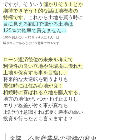
ですが、そういう
儲かりそう！とか
期待できそう！的な話は地権者の
特権です
。これから土地を買う時に
目に見える範囲で儲かる土地は
125％の確率で買えません…
100％買えない＋25％（４人に１人）は
騙されるであろうという意味での％です。
ローン返済後位の未来を考えて
利便性の良い立地や住環境に優れた
土地を保有する事を目指し、
将来的な大逆転を狙うよりも
居住時には住み心地が良く
相続時に喜ばれる立地を購入する
。
地方の地価がいつか下げ止まりし
エリア格差が付く事が真なら
上記だけ意識すれば凄く勝率の高い
投資を行ったとも言えますよ？
余談、不動産業界の指標の変更