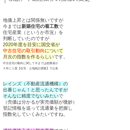
地価上昇とは関係無いですが
今までは
新築住宅の着工数
で
住宅産業（というか市況）を
判断していたの
ですが
2020年度を目安に国交省が
中古住宅の取引動向
について
月次の指数を作るらしい
です。
中古住宅の動向に関して今までは総務省が
５年に１度【住宅・土地統計調査】で公表
レインズ（不動産流通機構）の
出番じゃん！と思ったんですが
そんなに精度でないみたい
で
（売価は分かるが実売価額が微妙）
登記情報を追って流通量を把握し
指数化していくみたいですね。