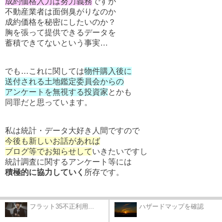
成約価格入力は努力義務
ですが
不動産業者は面倒臭がりなのか
成約価格を秘密にしたいのか？
胸を張って提供できるデータを
蓄積できてないという事実…
でも…これに関しては
物件購入後に
送付される土地鑑定委員会からの
アンケートを無視する投資家
とかも
同罪だと思っています。
私は統計・データ大好き人間ですので
今後も新しいお話があれば
ブログ等でお知らせして
いきたいですし
統計調査に関するアンケート等には
積極的に協力していく
所存です。
フラット35不正利用...
ハザードマップを確認