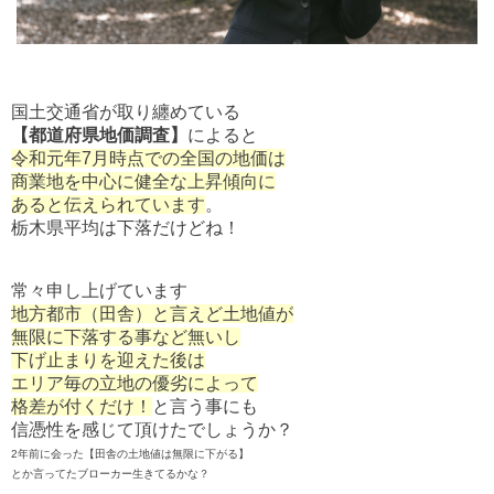
国土交通省が取り纏めている
【都道府県地価調査】
によると
令和元年7月時点での全国の地価は
商業地を中心に健全な上昇傾向に
あると伝えられています
。
栃木県平均は下落だけどね！
常々申し上げています
地方都市（田舎）と言えど土地値が
無限に下落する事など無いし
下げ止まりを迎えた後は
エリア毎の立地の優劣によって
格差が付くだけ！
と言う事にも
信憑性を感じて頂けたでしょうか？
2年前に会った【田舎の土地値は無限に下がる】
とか言ってたブローカー生きてるかな？