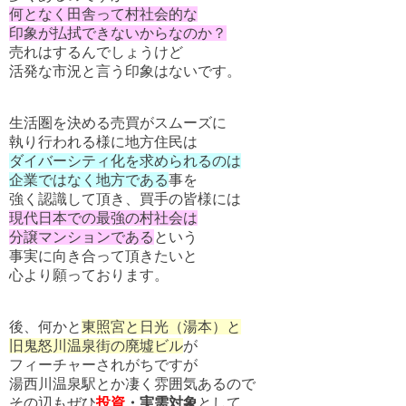
何となく田舎って村社会的な
印象が払拭できないからなのか？
売れはするんでしょうけど
活発な市況と言う印象はないです。
生活圏を決める売買がスムーズに
執り行われる様に地方住民は
ダイバーシティ化を求められるのは
企業ではなく地方である
事を
強く認識して頂き、買手の皆様には
現代日本での最強の村社会は
分譲マンションである
という
事実に向き合って頂きたいと
心より願っております。
後、何かと
東照宮と日光（湯本）と
旧鬼怒川温泉街の廃墟ビル
が
フィーチャーされがちですが
湯西川温泉駅とか凄く雰囲気あるので
その辺もぜひ
投資
・実需対象
として