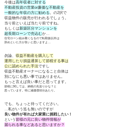
今後は
高年収者に対する
不動産投資の営業or廉価な不動産を
一般的な年収の方に勧める
。の2択で
収益物件の販売が行われるでしょう。
当り前といえば当たり前ですね。
もしくは
新築区分マンションを
超長期ローンで売込む
か…
住宅ローン組み難くなるので転勤族以外は
辞めといた方が良いと思いますよ…
勿論、
収益不動産を購入して
運用したり損益通算して節税する事は
公に認められた手法
ですし
収益不動産オーナーになること自体は
別になにも悪い事ではありません。
もっと言えば良い事だと思ってます。
節税に関しては、納税の先送りかな？と
思っています。特に減価償却分あたり。
でも、ちょっと待ってください。
…私がいう迄も無いのですが
良い物件が有れば大家業に挑戦したい！
という
皆様の元に良い物件情報が
届られる事などあると思いますか？