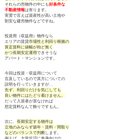
それらの売物件の中にも
好条件な
不動産情報
は有ります。
実需で言えば資産性が高い土地や
割安な建売物件などですね。
投資用（収益用）物件なら
エリアの賃貸
市場性と利回り根拠の
算定賃料に値幅が殆ど無く
かつ長期安定運用
できそうな
アパート・マンションです。
今回は投資・収益用について
言及しているので其方についての
説明を行っていきますが…
先ず、利回りだけを気にしても
良い物件にはたどり着けません。
だって入居者が居なければ
想定賃料なんて飾りですもん。
次に、
長期安定する物件は
立地のみならず築年・賃料・間取り
などのバランスで判断
します。
例えば、大学近辺に単身向けの