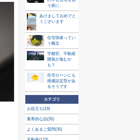
う前に…
あけましておめでと
うございます
住宅弱者ってい
う概念
宇都宮、不動産
開発が進むか
も？
住宅ローンにも
残価設定型があ
るそうです
カテゴリ
お役立ち(19)
業界的な話(35)
よくあるご質問(35)
不動産(173)