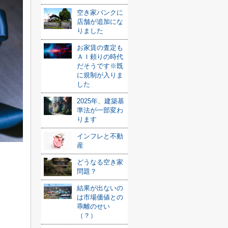
空き家バンクに
店舗が追加にな
りました
お家賃の査定も
ＡＩ頼りの時代
だそうです※既
に規制が入りま
した
2025年、建築基
準法が一部変わ
ります
インフレと不動
産
どうなる空き家
問題？
結果が出ないの
は市場価値との
乖離のせい
（？）