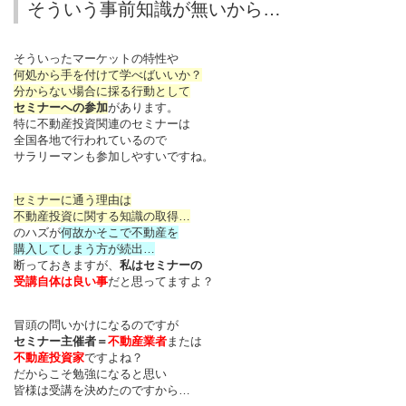
そういう事前知識が無いから…
そういったマーケットの特性や
何処から手を付けて学べばいいか？
分からない場合に採る行動として
セミナーへの参加
があります。
特に不動産投資関連のセミナーは
全国各地で行われているので
サラリーマンも参加しやすいですね。
セミナーに通う理由は
不動産投資に関する知識の取得…
のハズが
何故かそこで不動産を
購入してしまう方が続出…
断っておきますが、
私はセミナーの
受講自体は良い事
だと思ってますよ？
冒頭の問いかけになるのですが
セミナー主催者＝
不動産業者
または
不動産投資家
ですよね？
だからこそ勉強になると思い
皆様は受講を決めたのですから…