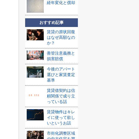
経年変化と償却
おすすめ記事
賃貸の原状回復
はなぜ高額なの
か？
善管注意義務と
損害賠償
今後のアパート
選びと家賃査定
基準
賃貸借契約は信
頼関係で成り立
っている話
賃貸物件はキレ
イに使って欲し
いというお話
市街化調整区域
の中古住宅を買