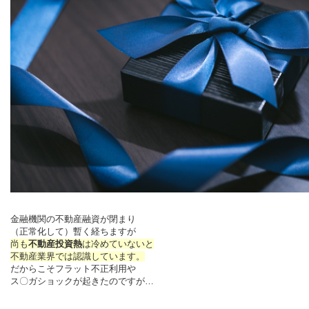
金融機関の不動産融資が閉まり
（正常化して）暫く経ちますが
尚も
不動産投資熱
は冷めていないと
不動産業界では認識しています。
だからこそフラット不正利用や
ス〇ガショックが起きたのですが…