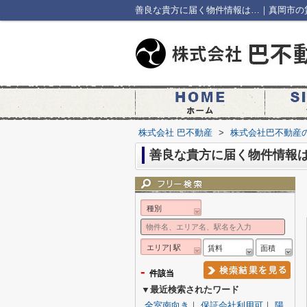
善良な貴方に届く物件情報は…｜真岡市の
株式会社 巴不動産
>
株式会社巴不動産
善良な貴方に届く物件情報
種別
エリア| 駅
賃料
面積
-
件該当
▼最近検索されたワード
全室南向き
｜
保証会社利用可
｜
陽