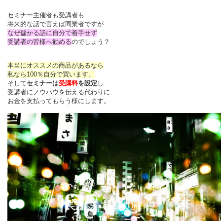
セミナー主催者も受講者も
将来的な話で言えば同業者ですが
なぜ儲かる話に自分で着手せず
受講者の皆様へ勧める
のでしょう？
本当にオススメの商品があるなら
私なら100％自分で買います。
そして
セミナーは
受講料
を設定
し
受講者にノウハウを伝える代わりに
お金を支払ってもらう様にします。