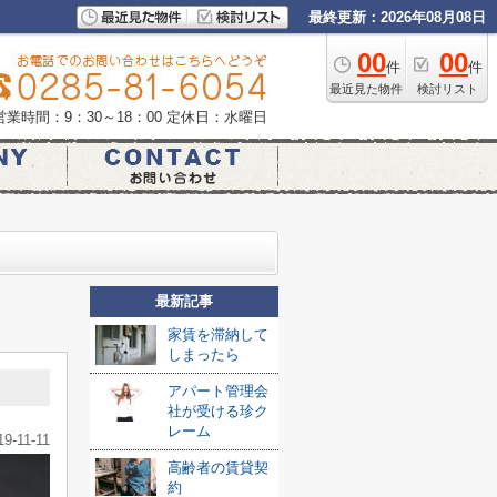
最終更新：2026年08月08日
00
00
件
件
最近見た物件
検討リスト
営業時間：9：30～18：00
定休日：水曜日
最新記事
家賃を滞納して
しまったら
アパート管理会
社が受ける珍ク
レーム
19-11-11
高齢者の賃貸契
約