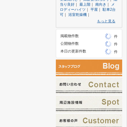
当り良好
｜
最上階
｜
南向き
｜
メ
ロディーハイツ
｜
平屋
｜
駐車2台
可
｜
浴室乾燥機
｜
もっと見る
掲載物件数
件
公開物件数
件
本日の更新件数
件