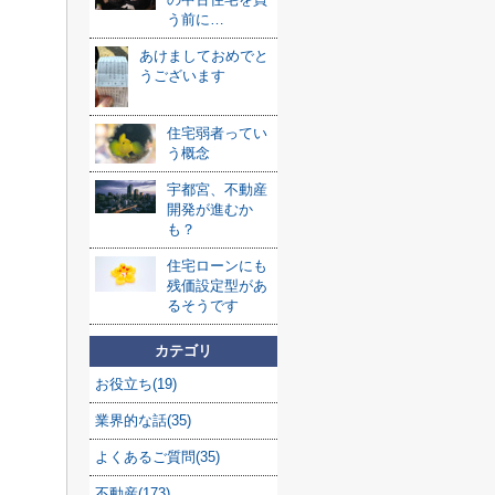
う前に…
あけましておめでと
うございます
住宅弱者ってい
う概念
宇都宮、不動産
開発が進むか
も？
住宅ローンにも
残価設定型があ
るそうです
カテゴリ
お役立ち(19)
業界的な話(35)
よくあるご質問(35)
不動産(173)