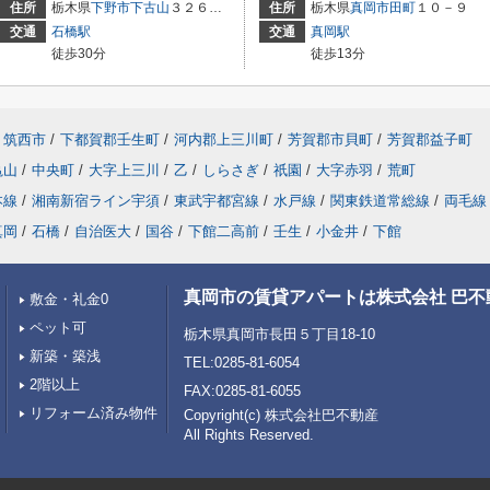
住所
栃木県
下野市
下古山
３２６０－７
住所
栃木県
真岡市
田町
１０－９
交通
石橋駅
交通
真岡駅
徒歩30分
徒歩13分
筑西市
/
下都賀郡壬生町
/
河内郡上三川町
/
芳賀郡市貝町
/
芳賀郡益子町
亀山
/
中央町
/
大字上三川
/
乙
/
しらさぎ
/
祇園
/
大字赤羽
/
荒町
本線
/
湘南新宿ライン宇須
/
東武宇都宮線
/
水戸線
/
関東鉄道常総線
/
両毛線
真岡
/
石橋
/
自治医大
/
国谷
/
下館二高前
/
壬生
/
小金井
/
下館
真岡市の賃貸アパートは株式会社 巴不
敷金・礼金0
ペット可
栃木県真岡市長田５丁目18-10
新築・築浅
TEL:0285-81-6054
2階以上
FAX:0285-81-6055
リフォーム済み物件
Copyright(c) 株式会社巴不動産
All Rights Reserved.