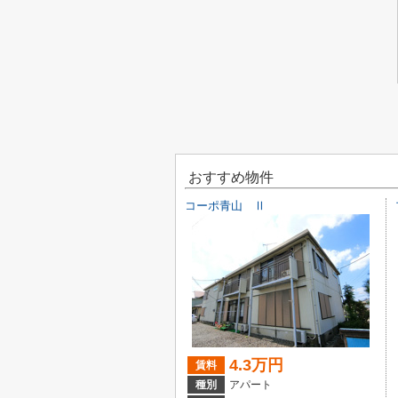
おすすめ物件
コーポ青山 Ⅱ
4.3万円
賃料
種別
アパート