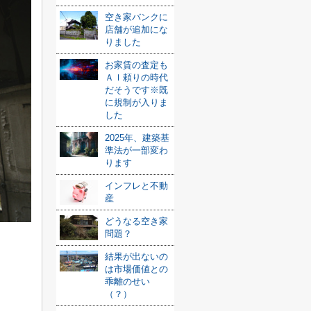
空き家バンクに
店舗が追加にな
りました
お家賃の査定も
ＡＩ頼りの時代
だそうです※既
に規制が入りま
した
2025年、建築基
準法が一部変わ
ります
インフレと不動
産
どうなる空き家
問題？
結果が出ないの
は市場価値との
乖離のせい
（？）