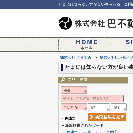
たまには知らない方が良い事も有る｜真岡
株式会社 巴不動産
>
株式会社巴不動産
たまには知らない方が良い
種別
エリア| 駅
賃料
面積
-
件該当
▼最近検索されたワード
一戸建て
｜
平屋
｜
BS
｜
真岡市
｜