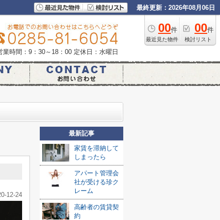
最終更新：2026年08月06日
00
00
件
件
最近見た物件
検討リスト
営業時間：9：30～18：00
定休日：水曜日
最新記事
家賃を滞納して
しまったら
アパート管理会
社が受ける珍ク
レーム
20-12-24
高齢者の賃貸契
約