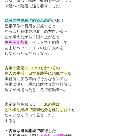
台所、風呂、階段下収納を一瞥しつつ
２階への階段に辿り着きました。
階段の中腹程に雨染みの跡
があり
屋根保修の費用を思慮すると
やっぱり解体更地渡しの方向かな～
とか考えながら２階へ上がると
鼻を突く獣臭
。ペットでも飼育して
あまりペットトイレのお手入れを
しなかったんだろうなぁ…
古家の査定は、いつもかつての
住人の生活、日常を勝手に想像する
な
事務所に戻る車内でそんなセンチな
感傷に浸り、戻れば解体査定を打診し
数字が出揃ったところで依頼者へ。
査定金額をお伝えし、
あの家は
どの様な経緯で売却処分を検討した
のか
なんとなく伺って見ました。
すると…
・古家は遺産相続で取得した