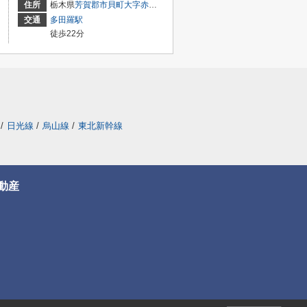
住所
栃木県
芳賀郡市貝町
大字赤羽
４５２６－３
交通
多田羅駅
徒歩22分
/
日光線
/
烏山線
/
東北新幹線
動産