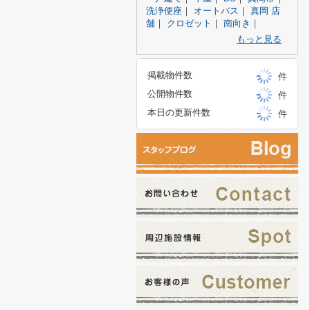
洗浄便座
｜
オートバス
｜
真岡 店
舗
｜
クロゼット
｜
南向き
｜
もっと見る
掲載物件数
件
公開物件数
件
本日の更新件数
件