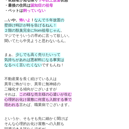
・依頼者が知る限り
５年以上放置
状態
・最後の住民は
認知症の祖母
・ペットは
飼っていない
…いや、
怖いよ
！
なんで５年放置の
壁掛け時計が時を告げるねん！
２階の獣臭完全にfrom祖母じゃん
。
マジでそういうの早めに言って欲しい。
聞いてたら中見ようと思わないもん。
まぁ、
少しでも高く売りたいって
気持ちがあれば悪材料になる事実は
なるべく言いたくない
ですもんね！
不動産業を長く続けている人は
異常に怖がりか、異常に無神経の
二極化する傾向がございますが
それは、
この様な売主様の心遣いが生む
心理的お化け屋敷に何度も入館する事で
培われる
言わば、職業病でございます。
というか、そもそも先に細かく聞けば
そんな心理的お化け屋敷への入館も
回避できる訳なんですが…