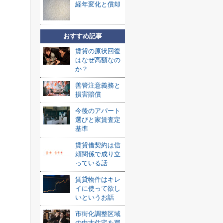
経年変化と償却
おすすめ記事
賃貸の原状回復
はなぜ高額なの
か？
善管注意義務と
損害賠償
今後のアパート
選びと家賃査定
基準
賃貸借契約は信
頼関係で成り立
っている話
賃貸物件はキレ
イに使って欲し
いというお話
市街化調整区域
の中古住宅を買