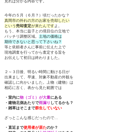
見れば分かる内容です。
今年の５月（６月？）頃だったかな？
真岡市の外れの方のお家を売却したい
という
売却査定
が来たんです
よ。
もう、本当に益子との境目位の立地で
バッチリ調整区域。
土地の価格は
期待できないと思って下さいね？
等と依頼者さんに事前に伝えた上で
現地調査を行ってから査定する旨を
お伝えして初日は終わりました。
２～３日後、明るい時間に動ける日が
出来まして、早速、対象不動産の外観を
確認しに向かいました。上物（建物）は
相応に古く、表から見た範囲では
・室内に
物（ゴミ）が大量
にある
・建物北側あたりで
雨漏り
してるかも？
・雑草はそこまで
群生していない
ざっとこんな感じだったので…
・直近まで
使用者が居た
のか？