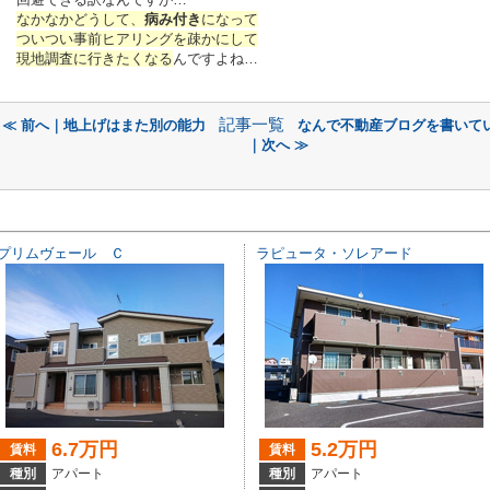
なかなかどうして、
病み付き
になって
ついつい事前ヒアリングを疎かにして
現地調査に行きたくなる
んですよね…
記事一覧
≪ 前へ｜地上げはまた別の能力
なんで不動産ブログを書いて
｜次へ ≫
プリムヴェール Ｃ
ラピュータ・ソレアード
6.7万円
5.2万円
賃料
賃料
種別
アパート
種別
アパート