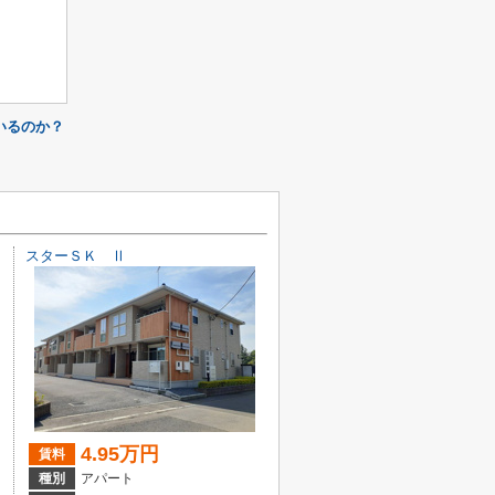
いるのか？
スターＳＫ Ⅱ
4.95万円
賃料
種別
アパート