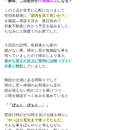
・解体、ごみ処分が
土地値以上
になる？
この２点が非常に心配になりまして
売却依頼者に
「室内を見て良いか？」
を確認→承諾を頂き、後日改めて
対象不動産に向かう予定を組みました。
ちなみに２階建てのお家でした。
２回目の訪問。依頼者から家の
鍵がない事。掃出し窓が無施錠な事を
伺っていましたので掃出しより進入。
表から見えた以上に室内には物（ゴミ）
が多く散乱
していました。
階段が北側にある間取りでして
掃出し窓＝南側のお部屋から足の
踏み場もない程のゴミを避けつつ
２階を確認すべく歩みを進めていると
「「ぼぉん…ぼぉん…」」
壁掛け時計が11時を告げる鐘を鳴らし
「やっぱり直近まで使ってたんだ」
そんな事をぼんやりと考えながら