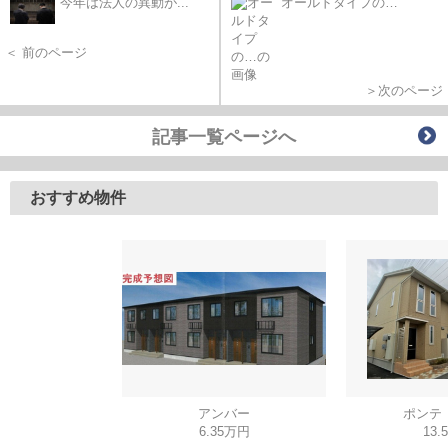
今年は法人の異動が...
オールドタイプの…
＜ 前のページ
＞次のページ
記事一覧ページへ
おすすめ物件
アンバー
ポンテ
6.35万円
13.