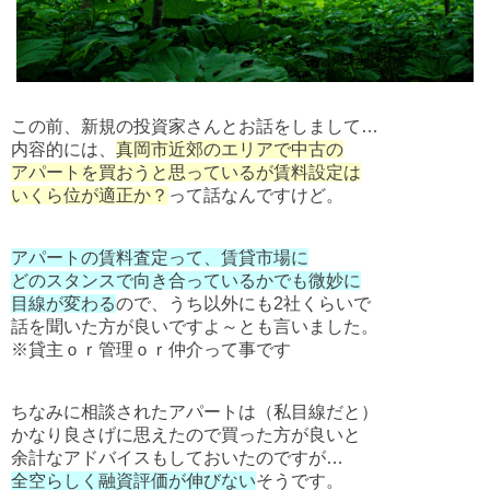
この前、新規の投資家さんとお話をしまして…
内容的には、
真岡市近郊のエリアで中古の
アパートを買おうと思っているが賃料設定は
いくら位が適正か？
って話なんですけど。
アパートの賃料査定って、賃貸市場に
どのスタンスで向き合っているかでも微妙に
目線が変わる
ので、うち以外にも2社くらいで
話を聞いた方が良いですよ～とも言いました。
※貸主ｏｒ管理ｏｒ仲介って事です
ちなみに相談されたアパートは（私目線だと）
かなり良さげに思えたので買った方が良いと
余計なアドバイスもしておいたのですが…
全空らしく融資評価が伸びない
そうです。