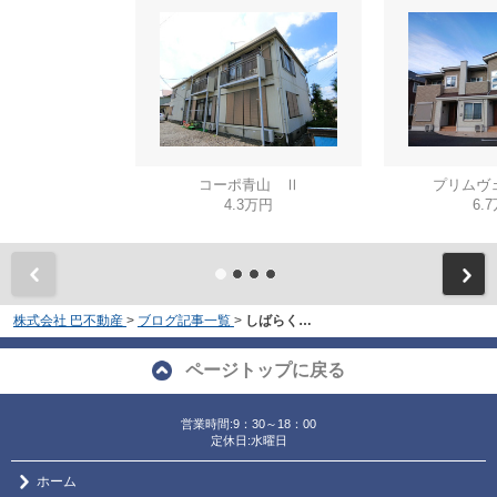
コーポ青山 Ⅱ
プリムヴ
4.3万円
6.
株式会社 巴不動産
>
ブログ記事一覧
>
しばらく…
ページトップに戻る
営業時間:9：30～18：00
定休日:水曜日
ホーム