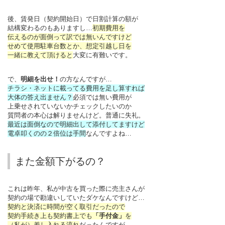
後、賃発日（契約開始日）で日割計算の額が
結構変わるのもありますし…
初期費用を
伝えるのが面倒って訳では無いんですけど
せめて使用駐車台数とか、想定引越し日を
一緒に教えて頂けると
大変に有難いです。
で、
明細を出せ！
の方なんですが…
チラシ・ネットに載ってる費用を足し算すれば
大体の答え出ません？
必須では無い費用が
上乗せされていないかチェックしたいのか
質問者の本心は解りませんけど。普通に失礼。
最近は面倒なので明細出して添付してますけど
電卓叩くのの２倍位は手間
なんですよね…
また金額下がるの？
これは昨年、私が中古を買った際に売主さんが
契約の場で勘違いしていたダケなんですけど…
契約と決済に時間が空く取引だったので
契約手続き上も契約書上でも
「手付金」
を
（私が）差し入れる流れ
だったんですが