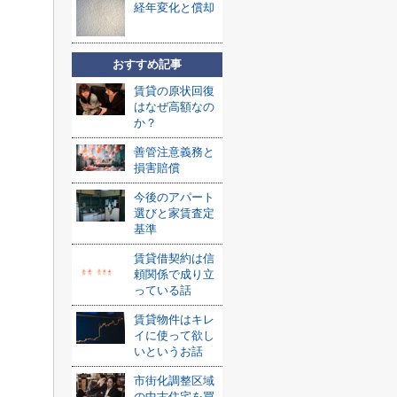
経年変化と償却
おすすめ記事
賃貸の原状回復
はなぜ高額なの
か？
善管注意義務と
損害賠償
今後のアパート
選びと家賃査定
基準
賃貸借契約は信
頼関係で成り立
っている話
賃貸物件はキレ
イに使って欲し
いというお話
市街化調整区域
の中古住宅を買