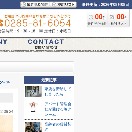
最終更新：2026年08月08日
00
00
件
件
最近見た物件
検討リスト
営業時間：9：30～18：00
定休日：水曜日
最新記事
へ ≫
家賃を滞納して
しまったら
アパート管理会
社が受ける珍ク
22-06-24
レーム
高齢者の賃貸契
約