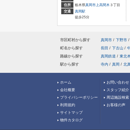
住所
栃木県
真岡市
上高間木
３丁目
交通
真岡駅
徒歩25分
市区町村から探す
真岡市
/
下野市
/
町名から探す
長田
/
下古山
/
路線から探す
真岡鉄道
/
東北
駅から探す
寺内
/
真岡
/
北
ホーム
お問い合わせ
会社概要
スタッフ紹介
プライバシーポリシー
周辺施設検索
利用規約
お客様の声
サイトマップ
物件カタログ