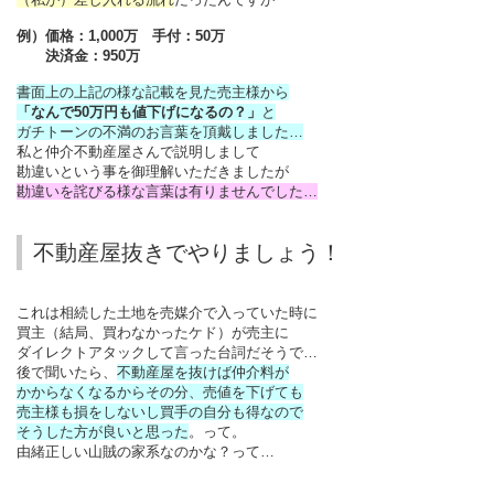
例）価格：1,000万 手付：50万
決済金：950万
書面上の上記の様な記載を見た売主様から
「なんで50万円も値下げになるの？」
と
ガチトーンの不満のお言葉を頂戴しました…
私と仲介不動産屋さんで説明しまして
勘違いという事を御理解いただきましたが
勘違いを詫びる様な言葉は有りませんでした…
不動産屋抜きでやりましょう！
これは相続した土地を売媒介で入っていた時に
買主（結局、買わなかったケド）が売主に
ダイレクトアタックして言った台詞だそうで…
後で聞いたら、
不動産屋を抜けば仲介料が
かからなくなるからその分、売値を下げても
売主様も損をしないし買手の自分も得なので
そうした方が良いと思った
。って。
由緒正しい山賊の家系なのかな？って…