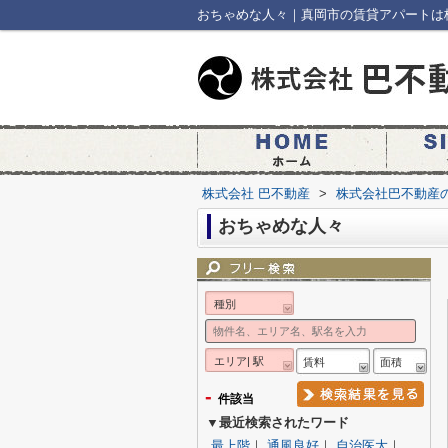
おちゃめな人々｜真岡市の賃貸アパートは
株式会社 巴不動産
>
株式会社巴不動産
おちゃめな人々
種別
エリア| 駅
賃料
面積
-
件該当
▼最近検索されたワード
最上階
｜
通風良好
｜
自治医大
｜