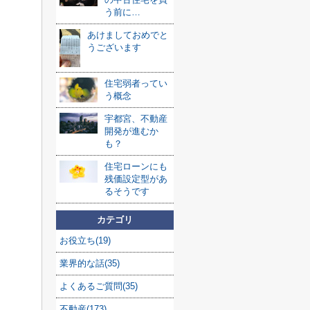
う前に…
あけましておめでと
うございます
住宅弱者ってい
う概念
宇都宮、不動産
開発が進むか
も？
住宅ローンにも
残価設定型があ
るそうです
カテゴリ
お役立ち(19)
業界的な話(35)
よくあるご質問(35)
不動産(173)