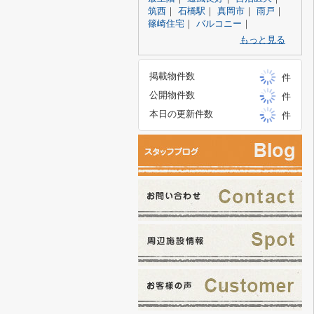
筑西
｜
石橋駅
｜
真岡市
｜
雨戸
｜
篠崎住宅
｜
バルコニー
｜
もっと見る
掲載物件数
件
公開物件数
件
本日の更新件数
件