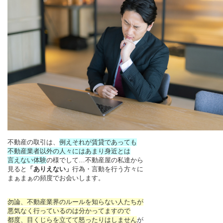
不動産の取引は、
例えそれが賃貸であっても
不動産業者以外の人々にはあまり身近とは
言えない体験
の様でして…不動産屋の私達から
見ると
「ありえない」
行為・言動を行う方々に
まぁまぁの頻度でお会いします。
勿論、不動産業界のルールを知らない人たちが
悪気なく行っているのは分かってますので
都度、目くじらを立てて怒ったりはしません
が