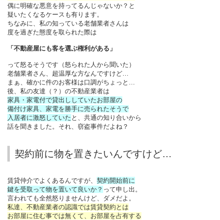
偶に明確な悪意を持ってるんじゃないか？と
疑いたくなるケースも有ります。
ちなみに、私の知っている老舗業者さんは
度を過ぎた態度を取られた際は
「不動産屋にも客を選ぶ権利がある」
って怒るそうです（怒られた人から聞いた）
老舗業者さん、超温厚な方なんですけど…
まぁ、確かに件のお客様は口調がちょっと…
後、私の友達（？）の不動産業者は
家具・家電付で貸出ししていたお部屋の
備付け家具、家電を勝手に売られたそうで
入居者に激怒していた
と、共通の知り合いから
話を聞きました。それ、窃盗事件だよね？
契約前に物を置きたいんですけど…
賃貸仲介でよくあるんですが、
契約開始前に
鍵を受取って物を置いて良いか？
って申し出。
言われても全然怒りませんけど、ダメだよ。
私達、不動産業者の認識では賃貸契約とは
お部屋に住む事では無くて、お部屋を占有する