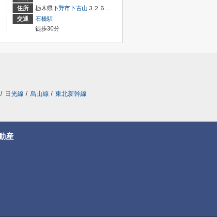
住所
栃木県
下野市
下古山
３２６０－７
交通
石橋駅
徒歩30分
/
日光線
/
烏山線
/
東北新幹線
動産