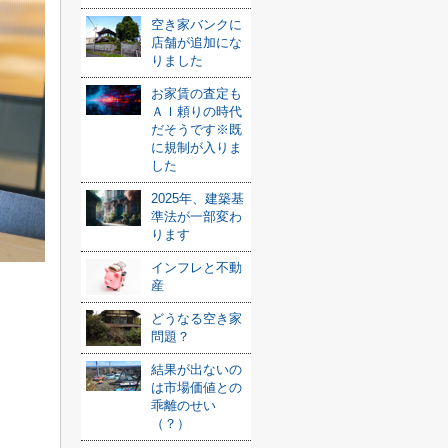
空き家バンクに
店舗が追加にな
りました
お家賃の査定も
ＡＩ頼りの時代
だそうです※既
に規制が入りま
した
2025年、建築基
準法が一部変わ
ります
インフレと不動
産
どうなる空き家
問題？
結果が出ないの
は市場価値との
乖離のせい
（？）