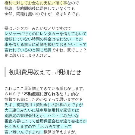
権利に対してお金をお支払い頂く事
なので
極論、契約開始後に居住していなくても
全然、問題は無いのですが…逆はＮＧです。
要はレンタカーみたいなノリですので
レジャーに行くのにレンタカーを借りておいて
運転していない時間の料金は払わない！とか
車を借りる前日に荷物を載せておきたい！って
言われているのと同じ感覚
ですね。変でしょ？
別に怒りはしませんけど…
初期費用教えて→明細だせ
これはここ最近増えてきている感じがします。
ＳＮＳで
「不動産屋にぼられるな！」
的な
情報でも目にしたのかな？って思いますケド
先ず、初期費用（契約金）の計算の方ですが
大〇建〇みたいに駐車場使用料が家賃とは
別設定の管理会社とか、ハ〇ト〇みたいな
審査内容によって使用保証会社が違う会社とか
色々ありますので「○○万円です」って
言い難いんですよね…
概算は伝えますが。