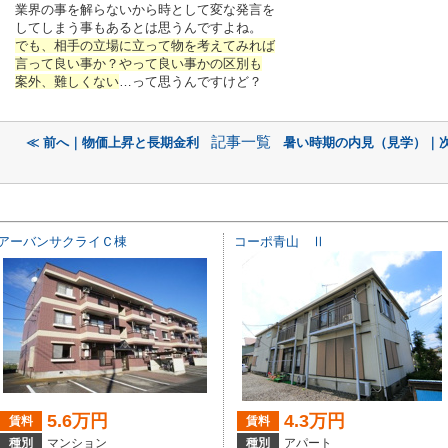
業界の事を解らないから時として変な発言を
してしまう事もあるとは思うんですよね。
でも、相手の立場に立って物を考えてみれば
言って良い事か？やって良い事かの区別も
案外、難しくない
…って思うんですけど？
記事一覧
≪ 前へ｜物価上昇と長期金利
暑い時期の内見（見学）｜次
アーバンサクライＣ棟
コーポ青山 Ⅱ
5.6万円
4.3万円
賃料
賃料
種別
マンション
種別
アパート