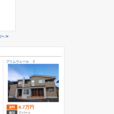
へ ≫
プリムヴェール Ｃ
6.7万円
賃料
種別
アパート