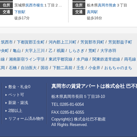
住所
茨城県
筑西市
榎生
１丁目２－６
住所
栃木県
真岡市
熊倉
３丁目
交通
下館駅
交通
真岡駅
徒歩17分
徒歩16分
筑西市
/
下都賀郡壬生町
/
河内郡上三川町
/
芳賀郡市貝町
/
芳賀郡益子町
中央町
/
亀山
/
大字上三川
/
乙
/
祇園
/
しらさぎ
/
荒町
/
大字赤羽
本線
/
湘南新宿ライン宇須
/
東武宇都宮線
/
水戸線
/
関東鉄道常総線
/
両毛線
真岡
/
石橋
/
自治医大
/
国谷
/
下館二高前
/
壬生
/
小金井
/
おもちゃのまち
真岡市の賃貸アパートは株式会社 巴不
敷金・礼金0
ペット可
栃木県真岡市長田５丁目18-10
新築・築浅
TEL:0285-81-6054
2階以上
FAX:0285-81-6055
リフォーム済み物件
Copyright(c) 株式会社巴不動産
All Rights Reserved.