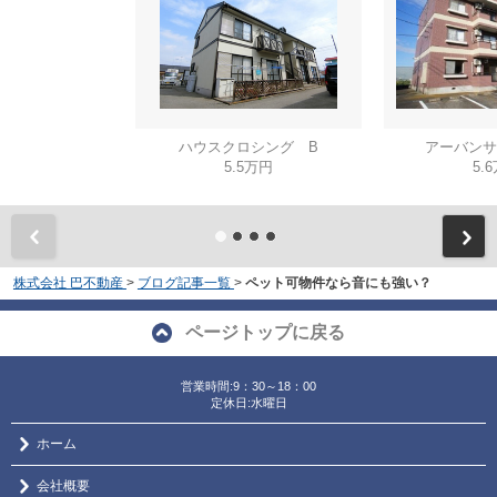
ハウスクロシング B
アーバンサ
5.5万円
5.
株式会社 巴不動産
>
ブログ記事一覧
>
ペット可物件なら音にも強い？
ページトップに戻る
営業時間:9：30～18：00
定休日:水曜日
ホーム
会社概要