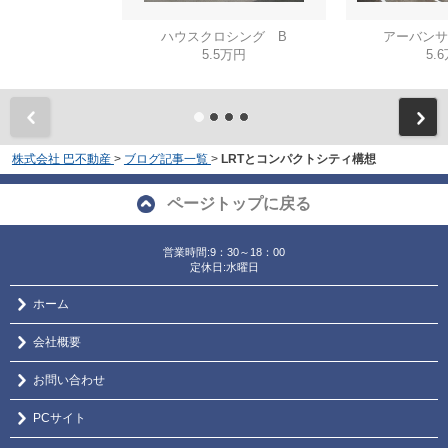
ハウスクロシング B
アーバンサ
5.5万円
5.
株式会社 巴不動産
>
ブログ記事一覧
>
LRTとコンパクトシティ構想
ページトップに戻る
営業時間:9：30～18：00
定休日:水曜日
ホーム
会社概要
お問い合わせ
PCサイト