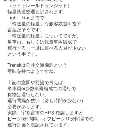
（ライトレールトランジット）
軽量軌道交通と訳されます。
Light Railまでで
「輸送量の軽量」な旅客鉄道を指す
言葉だそうです。
「輸送量の軽量」についてですが、
単車両、もしくは数量車両編成で
運行する→一度に運べる人員が少ない
という事です。
Transitは公共交通機関という
意味を持つようですね。
上記の意図や前提で言えば
単車両or少数車両編成での運行で
貨物は運行しない。
運行間隔が狭い（待ち時間が少ない）
必要があります。
実際、宇都宮市のHPを確認しますと
ピーク6分間隔・オフピーク10分間隔での
運行計画と表記されています。