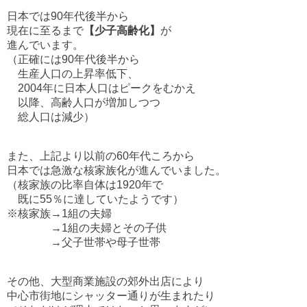
日本では90年代後半から
現在に至るまで
【少子高齢化】
が
進んでいます。
（正確には90年代後半から
生産人口の上昇率低下、
2004年に日本人口はピークをむかえ
以降、高齢人口が増加しつつ
総人口は減少）
また、上記より以前の60年代ころから
日本では急激な核家族化が進んでいました。
（核家族の比率自体は1920年で
既に55％に達していたようです）
※核家族→1組の夫婦
→1組の夫婦とその子供
→父子世帯や母子世帯
その他、大型商業施設の郊外出店により
中心市街地にシャッター通りが生まれたり