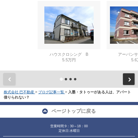
ハウスクロシング B
アーバンサ
5.5万円
5.
株式会社 巴不動産
>
ブログ記事一覧
>
入墨・タトゥーがある人は、アパート
借りられない？
ページトップに戻る
営業時間:9：30～18：00
定休日:水曜日