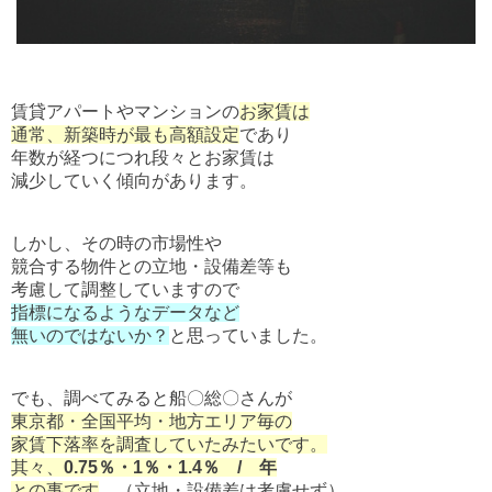
賃貸アパートやマンションの
お家賃は
通常、新築時が最も高額設定
であり
年数が経つにつれ段々とお家賃は
減少していく傾向があります。
しかし、その時の市場性や
競合する物件との立地・設備差等も
考慮して調整していますので
指標になるようなデータなど
無いのではないか？
と思っていました。
でも、調べてみると船〇総〇さんが
東京都・全国平均・地方エリア毎の
家賃下落率を調査していたみたいです。
其々、
0.75％・1％・1.4％ / 年
との事です
。（立地・設備差は考慮せず）