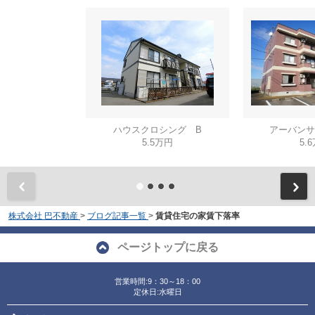
ハウスクロシング B
アーバンサ
5.5万円
5.
株式会社 巴不動産
>
ブログ記事一覧
>
賃貸住宅の家賃下落率
ページトップに戻る
営業時間:9：30～18：00
定休日:水曜日