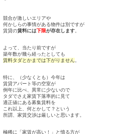
競合が激しいエリアや
何かしらの事情がある物件は別ですが
賃貸の
賃料には
下限
が存在します
。
よって、当たり前ですが
築年数が幾ら経ったとしても
賃料タダとかまでは下がりません
。
特に、（少なくとも）今年は
賃貸アパート等の空室が
例年に比べ、異常に少ないので
タダでさえ家賃下落率的に見て
適正値にある募集賃料を
これ以上、何とかして？という
所謂、家賃交渉は厳しいと思います。
極稀に「家賃が高い！」と憤る方が