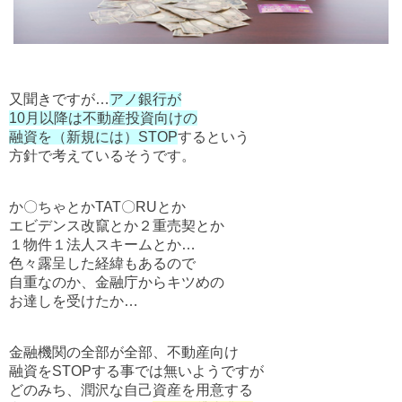
又聞きですが…
アノ銀行が
10月以降は不動産投資向けの
融資を（新規には）STOP
するという
方針で考えているそうです。
か〇ちゃとかTAT〇RUとか
エビデンス改竄とか２重売契とか
１物件１法人スキームとか…
色々露呈した経緯もあるので
自重なのか、金融庁からキツめの
お達しを受けたか…
金融機関の全部が全部、不動産向け
融資をSTOPする事では無いようですが
どのみち、潤沢な自己資産を用意する