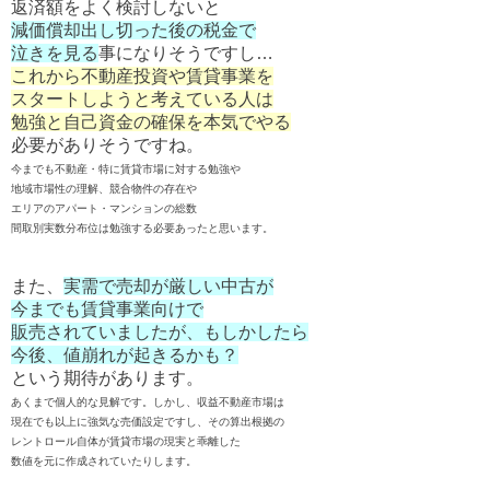
返済額をよく検討しないと
減価償却出し切った後の税金で
泣きを見る
事になりそうですし…
これから不動産投資や賃貸事業を
スタートしようと考えている人は
勉強と自己資金の確保を本気でやる
必要がありそうですね。
今までも不動産・特に賃貸市場に対する勉強や
地域市場性の理解、競合物件の存在や
エリアのアパート・マンションの総数
間取別実数分布位は勉強する必要あったと思います。
また、
実需で売却が厳しい中古が
今までも賃貸事業向けで
販売されていましたが、もしかしたら
今後、値崩れが起きるかも？
という期待があります。
あくまで個人的な見解です。しかし、収益不動産市場は
現在でも以上に強気な売価設定ですし、その算出根拠の
レントロール自体が賃貸市場の現実と乖離した
数値を元に作成されていたりします。