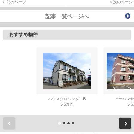
＜ 前のページ
＞次のページ
記事一覧ページへ
おすすめ物件
ハウスクロシング B
アーバンサ
5.5万円
5.