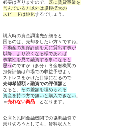
必要は有りますので、
既に賃貸事業を
営んでいる方以外は規模拡大の
スピードは鈍化
するでしょう。
購入時の資金調達先が細ると
困るのは、売却をしたい方々ですね。
不動産の担保評価を元に貸出す事が
以降、より渋くなる様であれば
事業性を見て融資する事になると
思う
のですが（多分）各金融機関の
担保評価は市場での収益予想より
ストレスをかけた目線になるので
売却希望額＞融資での評価額
と
なると、
その差額を埋められる
資産を持つ方で無いと購入できない
。
＝
売れない商品
となります。
公庫と民間金融機関での協調融資で
乗り切ろうとしても、賃料収入と