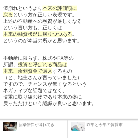
値崩れというより
本来の評価額に
戻る
という方が正しい表現です。
上述の不動産への融資が厳しくなる
という言い方も、正しくは
本来の融資状況に戻りつつある
。
というのが本当の所かと思います。
不動産に限らず、株式やFX等の
所謂、
投資と呼ばれる商品は
本来、余剰資金で購入
するもの
（と、地主さんが言っていました）
ですので、チャンスが無くなるという
ネガティブな話題ではなく、
慎重に取り組む物であり本来の姿に
戻っただけという認識が良いと思います。
新築信仰が薄れてき...
昨年と今年の賃貸市...