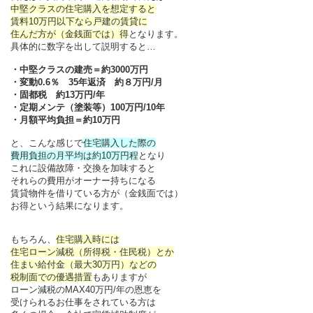
中堅クラスの住宅購入を想定すると
賃料10万円以下なら戸建の賃貸に
住んだ方が（金銭面では）得
となります。
具体的に数字を出して説明すると…
・中堅クラスの建売＝約3000万円
・変動0.6％ 35年返済 約８万円/月
・固都税 約13万円/年
・定期メンテ（塗装等）100万円/10年
・月額平均負担＝約10万円
と、こんな感じで
住宅購入した際の
費用負担の月平均は約10万円程
となり
これに設備故障・交換を加味すると
それらの費用がオーナー持ちになる
賃貸物件を借りている方が（金銭面では）
お得という結果になります。
もちろん、
住宅購入時には
住宅ローン減税（所得税・住民税）とか
住まい給付金（最大30万円）などの
税制面での優遇措置
もありますが
ローン減税のMAX40万円/年の恩恵を
受けられるお仕事をされている方は