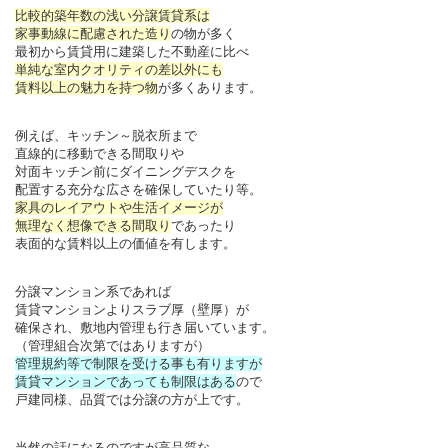
比較的築年数の浅い分譲賃貸系は
家事動線に配慮された造り
の物が多く
最初から賃貸用に建築した不動産に比べ
単純な室内クオリティの差以外にも
賃料以上の魅力を持つ物
が多くあります。
例えば、キッチン～脱衣所まで
直線的に移動できる間取りや
対面キッチン前にダイニングデスクを
配置する充分な広さを確保していたり等。
家具のレイアウトや生活イメージが
無理なく想像できる間取り
であったり
表面的な賃料以上の価値を有します。
分譲マンション系であれば
賃貸マンションよりスラブ厚（壁厚）が
確保され、敷地内管理も行き届いています。
（管理組合次第ではありますが）
管理規約等で制限を受ける事も有りますが
賃貸マンションであっても制限はある
ので
戸建同様、品質では分譲の方が上です。
当然の話になるのですが高品質な