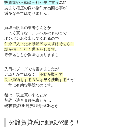
投資家や不動産会社が先に買う
為に
あまり程度の良い物件が出回る事が
滅多な事ではありません。
買取再販系の業者さんとか
「よく買うな…」レベルのものまで
ポンポンお金出してくれるので
仲介で入った不動産屋も先ずはそちらに
話を持って行く選択をします
。
専任返しとか旨味もありますし…
先日のブログでも書きましたが
冗談とかではなく、
不動産取引で
良い買物をする方法は
早く決断
する
のが
非常に有効な手段なのです。
後は、現金買いするとか…
契約不適合責任免責とか…
現状有姿OK境界非明示OKとか…
分譲賃貸系は動線が違う！