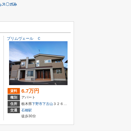
もス〇ガみ
プリムヴェール Ｃ
6.7万円
賃料
種別
アパート
住所
栃木県
下野市
下古山
３２６０－７
交通
石橋駅
徒歩30分