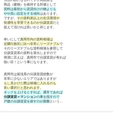
商品（建物）を維持する対価として
賃料は最初から賃貸向けの物よりも
やや高い設定をする傾向
はあります。
ですが、
その賃料差以上の生活環境や
快適性を享受できるのが分譲賃貸
だと
捉えて頂ければ良いかと存じます。
幸いにして
真岡市内の賃料相場は
近隣行政区に比べ非常にリーズナブル
で
そのリーズナブルな賃料相場を参照して
分譲賃貸系の賃料を算出しますので
簡潔に言えば、真岡市で分譲賃貸が有れば
狙い目！という事になります。
真岡市は築浅系の分譲賃貸総数が
非常に少ないエリアではありますが
もし見かけた際は候補に入れるのも
良い選択だと思われます
。
ネックを上げるとすれば、通常であれば
分譲賃貸＝マンション
の事を指すので
戸建の分譲賃貸を探すのが困難
という…