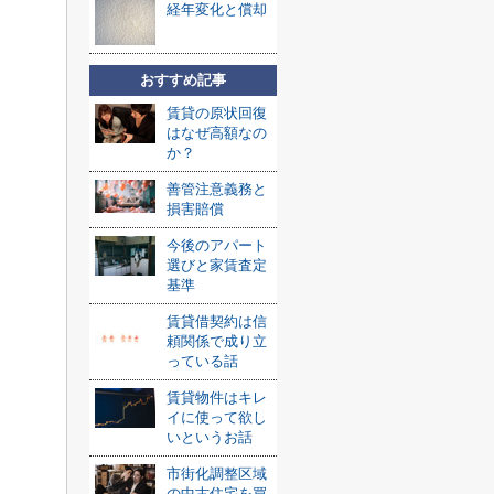
経年変化と償却
おすすめ記事
賃貸の原状回復
はなぜ高額なの
か？
善管注意義務と
損害賠償
今後のアパート
選びと家賃査定
基準
賃貸借契約は信
頼関係で成り立
っている話
賃貸物件はキレ
イに使って欲し
いというお話
市街化調整区域
の中古住宅を買