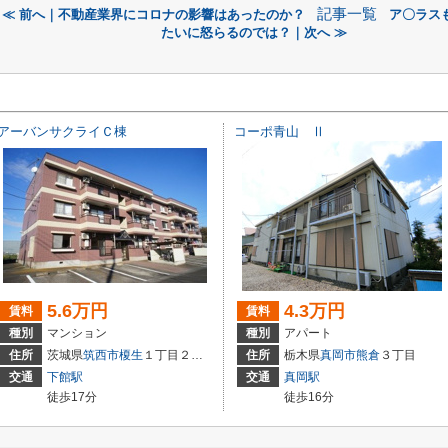
記事一覧
≪ 前へ｜不動産業界にコロナの影響はあったのか？
ア〇ラス
たいに怒らるのでは？｜次へ ≫
アーバンサクライＣ棟
コーポ青山 Ⅱ
5.6万円
4.3万円
賃料
賃料
種別
マンション
種別
アパート
住所
茨城県
筑西市
榎生
１丁目２－６
住所
栃木県
真岡市
熊倉
３丁目
交通
下館駅
交通
真岡駅
徒歩17分
徒歩16分