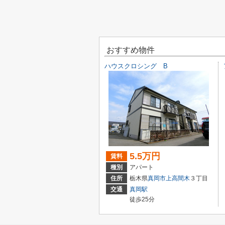
おすすめ物件
ハウスクロシング B
5.5万円
賃料
種別
アパート
住所
栃木県
真岡市
上高間木
３丁目
交通
真岡駅
徒歩25分