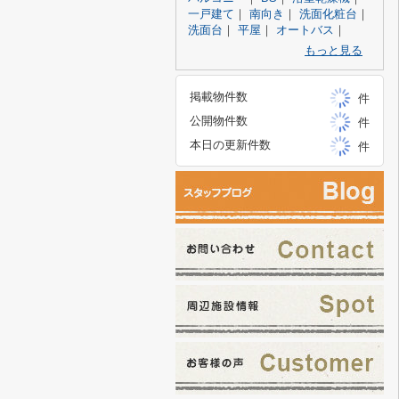
一戸建て
｜
南向き
｜
洗面化粧台
｜
洗面台
｜
平屋
｜
オートバス
｜
もっと見る
掲載物件数
件
公開物件数
件
本日の更新件数
件