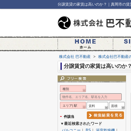
分譲賃貸の家賃は高いのか？｜真岡市の賃
株式会社 巴不動産
>
株式会社巴不動産
分譲賃貸の家賃は高いのか
種別
エリア| 駅
賃料
面積
-
件該当
▼最近検索されたワード
バルコニー
｜
BS
｜
浴室乾燥機
｜