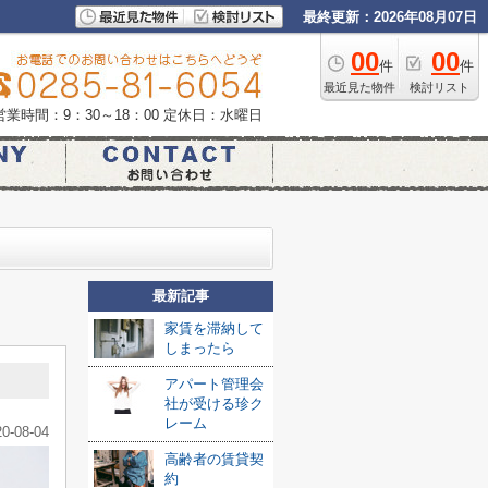
最終更新：2026年08月07日
00
00
件
件
最近見た物件
検討リスト
営業時間：9：30～18：00
定休日：水曜日
最新記事
家賃を滞納して
しまったら
アパート管理会
社が受ける珍ク
レーム
20-08-04
高齢者の賃貸契
約