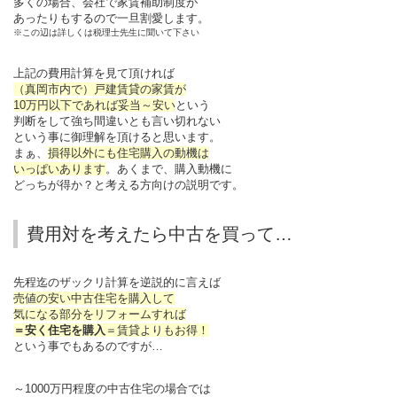
多くの場合、会社で家賃補助制度が
あったりもするので一旦割愛します。
※この辺は詳しくは税理士先生に聞いて下さい
上記の費用計算を見て頂ければ
（真岡市内で）戸建賃貸の家賃が
10万円以下であれば妥当～安い
という
判断をして強ち間違いとも言い切れない
という事に御理解を頂けると思います。
まぁ、
損得以外にも住宅購入の動機は
いっぱいあります
。あくまで、購入動機に
どっちが得か？と考える方向けの説明です。
費用対を考えたら中古を買って…
先程迄のザックリ計算を逆説的に言えば
売値の安い中古住宅を購入して
気になる部分をリフォームすれば
＝安く住宅を購入
＝賃貸よりもお得！
という事でもあるのですが…
～1000万円程度の中古住宅の場合では