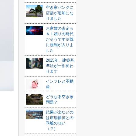
空き家バンクに
店舗が追加にな
りました
お家賃の査定も
ＡＩ頼りの時代
だそうです※既
に規制が入りま
した
2025年、建築基
準法が一部変わ
ります
インフレと不動
産
どうなる空き家
問題？
結果が出ないの
は市場価値との
乖離のせい
（？）