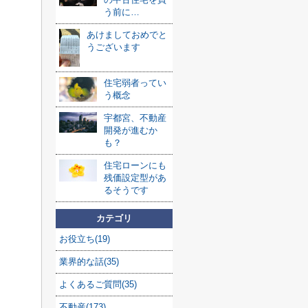
う前に…
あけましておめでと
うございます
住宅弱者ってい
う概念
宇都宮、不動産
開発が進むか
も？
住宅ローンにも
残価設定型があ
るそうです
カテゴリ
お役立ち(19)
業界的な話(35)
よくあるご質問(35)
不動産(173)