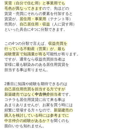
実需（自分で住む用）と事業用でも
毛色が異なってきます
ので、先ほどの
賃貸・売買にそれらの要素を付加すると
賃貸が、
居住用・事業用
（テナント等）
売買が、
自己居住用・収益
（人に貸す用）
といった具合に4つに分類できます。
この4つの分類で言えば、
収益売買を
行っている不動産（営業）が、最も
経験豊富で知識量が有る
可能性が有ります。
ですが、通常なら収益売買担当者は
皆様に最も馴染みのある居住用賃貸を
担当する事は有りません。
2番目に知識や経験を期待できるのは
自己居住用売買を担当する方ですが
新築建売ではなく
中古仲介
担当者
です。
コチラも居住用賃貸に出て来る事は
あまりありませんが、お家を買う時には
頻繁に登場する方々なので、
新築建売の
購入を検討している時には参考までに
中古仲介の経験があるか？
を聞くのも
面白いかも知れません。