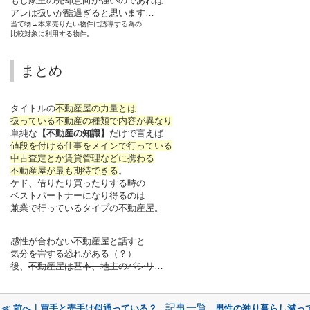
もし家主の売却意向が強いのであれば
アレは扱いが酷過ぎると思います…
当て物→本来売りたい物件に誘導する為の
比較対象に利用する物件。
まとめ
タイトルの
不動産屋の力量とは
扱っている不動産の種類で内容が異なり
単純な
【不動産の知識】
だけで言えば
値段を付ける仕事をメインで行っている
中古査定とか賃貸管理などに携わる
不動産屋が最も期待できる
。
ケド、借りたり買ったりする時の
ベストパートナーになり得るのは
兼業で行っているタイプの不動産屋。
感性が合わない不動産屋と話すと
気分を害する恐れがある（？）
後、
不動産屋は基本、地主のパシリ
…
記事一覧
≪ 前へ｜買手と売手は似通っている？
男性の独り暮らし減っ