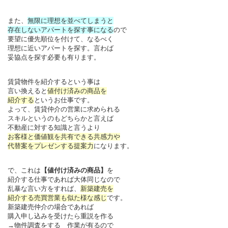
また、
無限に理想を並べてしまうと
存在しないアパートを探す事になる
ので
要望に優先順位を付けて、なるべく
理想に近いアパートを探す。言わば
妥協点を探す必要も有ります。
賃貸物件を紹介するという事は
言い換えると
値付け済みの商品を
紹介する
というお仕事です。
よって、賃貸仲介の営業に求められる
スキルというのもどちらかと言えば
不動産に対する知識と言うより
お客様と価値観を共有できる共感力や
代替案をプレゼンする提案力
になります。
で、これは
【値付け済みの商品】
を
紹介する仕事であれば大体同じなので
乱暴な言い方をすれば、
新築建売を
紹介する売買営業も似た様な感じ
です。
新築建売仲介の場合であれば
購入申し込みを受けたら重説を作る
→物件調査をする 作業が有るので