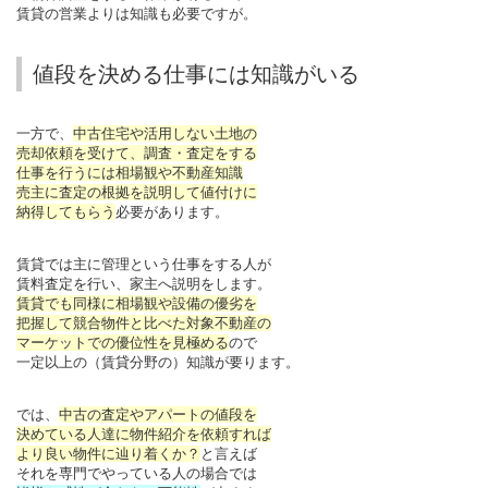
賃貸の営業よりは知識も必要ですが。
値段を決める仕事には知識がいる
一方で、
中古住宅や活用しない土地の
売却依頼を受けて、調査・査定をする
仕事を行うには相場観や不動産知識
売主に査定の根拠を説明して値付けに
納得してもらう
必要があります。
賃貸では主に管理という仕事をする人が
賃料査定を行い、家主へ説明をします。
賃貸でも同様に相場観や設備の優劣を
把握して競合物件と比べた対象不動産の
マーケットでの優位性を見極める
ので
一定以上の（賃貸分野の）知識が要ります。
では、
中古の査定やアパートの値段を
決めている人達に物件紹介を依頼すれば
より良い物件に辿り着くか？
と言えば
それを専門でやっている人の場合では