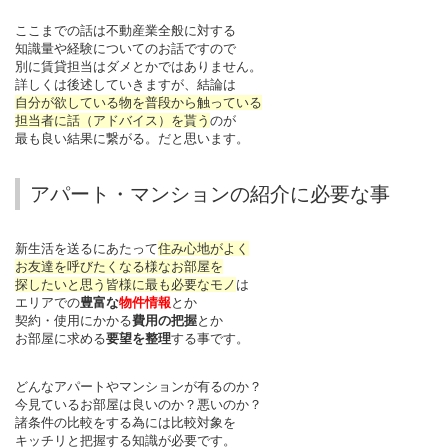
ここまでの話は不動産業全般に対する
知識量や経験についてのお話ですので
別に賃貸担当はダメとかではありません。
詳しくは後述していきますが、結論は
自分が欲している物を普段から触っている
担当者に話（アドバイス）を貰う
のが
最も良い結果に繋がる。だと思います。
アパート・マンションの紹介に必要な事
新生活を送るにあたって
住み心地がよく
お友達を呼びたくなる様なお部屋を
探したいと思う皆様に最も必要なモノ
は
エリアでの
豊富な
物件情報
とか
契約・使用にかかる
費用の把握
とか
お部屋に求める
要望を整理
する事です。
どんなアパートやマンションが有るのか？
今見ているお部屋は良いのか？悪いのか？
諸条件の比較をする為には比較対象を
キッチリと把握する知識が必要です。