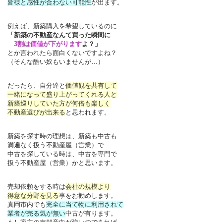
皆様と感性が合わない可能性
が出ます。
例えば、新築購入を希望しているのに
「新築の不動産なんて買った瞬間に
3割は価値が下がります
よ？」
とか言われたら面白くないですよね？
（そんな酷い奴もいませんが…）
だったら、自分達と
価値観を共有して
一緒になって盛り上がってくれる人と
新築巡りしていた方が何倍も楽しく
不動産選びが出来る
と思われます。
新築を探す時の理想は、新築も中古も
満遍なく扱う不動産屋（営業）で
中古を探している時は、中古を専門で
扱う不動産屋（営業）かと思います。
売却依頼をする時は
会社の規模より
得意な分野を見る
事をお勧めします。
真岡市内でも
完全に当て物に利用されて
業者が売る気が無い
中古が有ります。