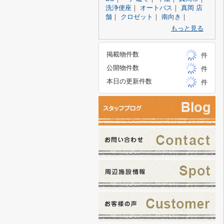
洗浄便座
｜
オートバス
｜
真岡 店
舗
｜
クロゼット
｜
南向き
｜
もっと見る
掲載物件数
件
公開物件数
件
本日の更新件数
件