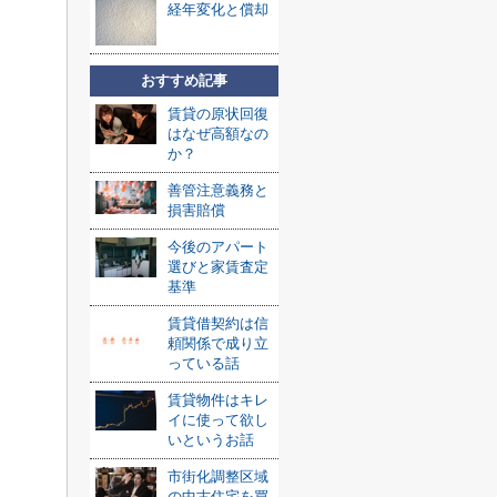
経年変化と償却
おすすめ記事
賃貸の原状回復
はなぜ高額なの
か？
善管注意義務と
損害賠償
今後のアパート
選びと家賃査定
基準
賃貸借契約は信
頼関係で成り立
っている話
賃貸物件はキレ
イに使って欲し
いというお話
市街化調整区域
の中古住宅を買