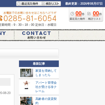
最終更新：2026年08月07日
00
00
件
件
最近見た物件
検討リスト
営業時間：9：30～18：00
定休日：水曜日
最新記事
家賃を滞納して
しまったら
アパート管理会
社が受ける珍ク
レーム
20-08-20
高齢者の賃貸契
約