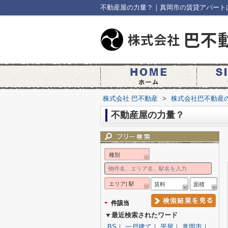
不動産屋の力量？｜真岡市の賃貸アパート
株式会社 巴不動産
>
株式会社巴不動産
不動産屋の力量？
種別
エリア| 駅
賃料
面積
-
件該当
▼最近検索されたワード
BS
｜
一戸建て
｜
平屋
｜
真岡市
｜