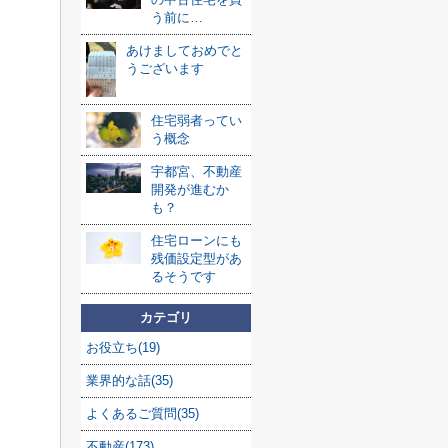
う前に…
あけましておめでと
うございます
住宅弱者ってい
う概念
宇都宮、不動産
開発が進むか
も？
住宅ローンにも
残価設定型があ
るそうです
カテゴリ
お役立ち(19)
業界的な話(35)
よくあるご質問(35)
不動産(173)