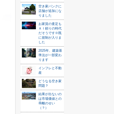
空き家バンクに
店舗が追加にな
りました
お家賃の査定も
ＡＩ頼りの時代
だそうです※既
に規制が入りま
した
2025年、建築基
準法が一部変わ
ります
インフレと不動
産
どうなる空き家
問題？
結果が出ないの
は市場価値との
乖離のせい
（？）