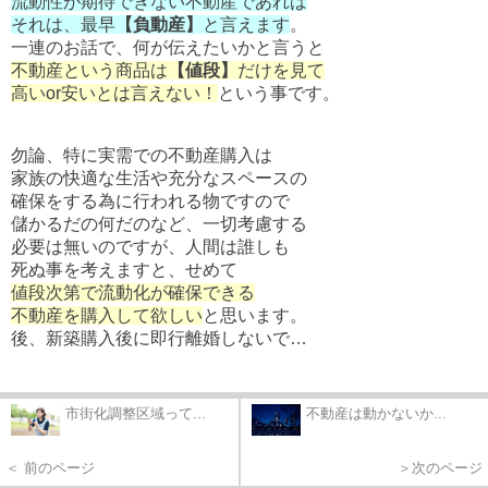
流動性が期待できない不動産であれば
それは、最早
【負動産】
と言えます
。
一連のお話で、何が伝えたいかと言うと
不動産という商品は
【値段】
だけを見て
高いor安いとは言えない！
という事です。
勿論、特に実需での不動産購入は
家族の快適な生活や充分なスペースの
確保をする為に行われる物ですので
儲かるだの何だのなど、一切考慮する
必要は無いのですが、人間は誰しも
死ぬ事を考えますと、せめて
値段次第で流動化が確保できる
不動産を購入して欲しい
と思います。
後、新築購入後に即行離婚しないで…
市街化調整区域って...
不動産は動かないか...
＜ 前のページ
＞次のページ