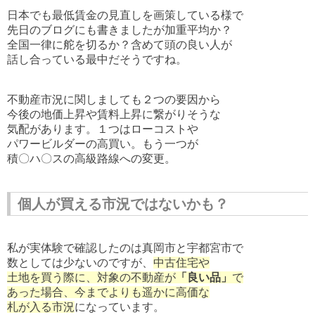
日本でも最低賃金の見直しを画策している様で
先日のブログにも書きましたが加重平均か？
全国一律に舵を切るか？含めて頭の良い人が
話し合っている最中だそうですね。
不動産市況に関しましても２つの要因から
今後の地価上昇や賃料上昇に繋がりそうな
気配があります。１つはローコストや
パワービルダーの高買い。もう一つが
積〇ハ〇スの高級路線への変更。
個人が買える市況ではないかも？
私が実体験で確認したのは真岡市と宇都宮市で
数としては少ないのですが、
中古住宅や
土地を買う際に、対象の不動産が
「良い品」
で
あった場合、今までよりも遥かに高価な
札が入る市況
になっています。