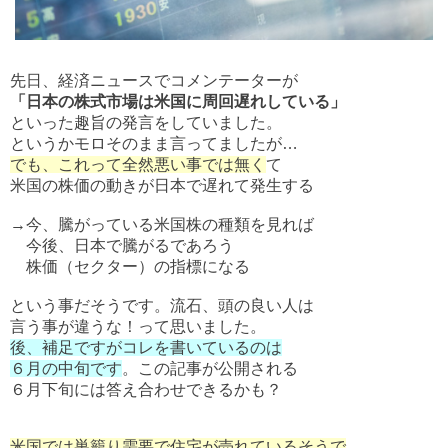
先日、経済ニュースでコメンテーターが
「日本の株式市場は米国に周回遅れしている」
といった趣旨の発言をしていました。
というかモロそのまま言ってましたが…
でも、これって全然悪い事では無く
て
米国の株価の動きが日本で遅れて発生する
→今、騰がっている米国株の種類を見れば
今後、日本で騰がるであろう
株価（セクター）の指標になる
という事だそうです。流石、頭の良い人は
言う事が違うな！って思いました。
後、補足ですがコレを書いているのは
６月の中旬です
。この記事が公開される
６月下旬には答え合わせできるかも？
米国では巣籠り需要で住宅が売れているそうで