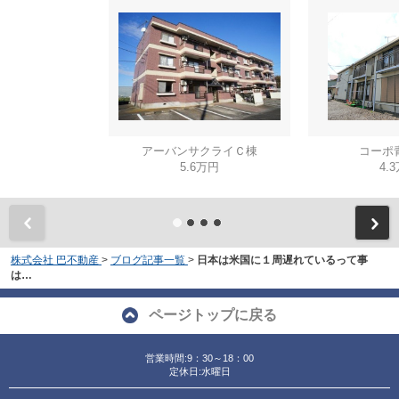
アーバンサクライＣ棟
コーポ
5.6万円
4.
株式会社 巴不動産
>
ブログ記事一覧
>
日本は米国に１周遅れているって事
は…
ページトップに戻る
営業時間:9：30～18：00
定休日:水曜日