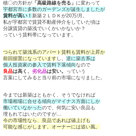
積〇の方針が
「高級路線を売る」
に変わって
宇都宮市に多数のガーデンズが誕生しましたが
賃料が高い！
新築２ＬＤＫが20万/月。
私が宇都宮で賃貸不動産仲介をしていた頃は
分譲賃貸の築浅でいくかいかないか？
っていう賃料帯になっています。
つられて築浅系のアパート賃料も賃料が上昇か
前回据置になっています
し。
逆に築古系は
個人投資家の参入で賃料下落傾向
なので
良品
は高く、
劣化品
は安い。
っていう
言葉にしてみると当り前の市場になりました。
今までは新築はともかく、そうでなければ
市場相場に合せる傾向がマイナス方面にしか
働いていなかった
ので、何気に安い良品も
埋もれてはいたのですが…
今の市場性なら、良品であれば値上げも
可能な感じがします。オーナーには追い風。