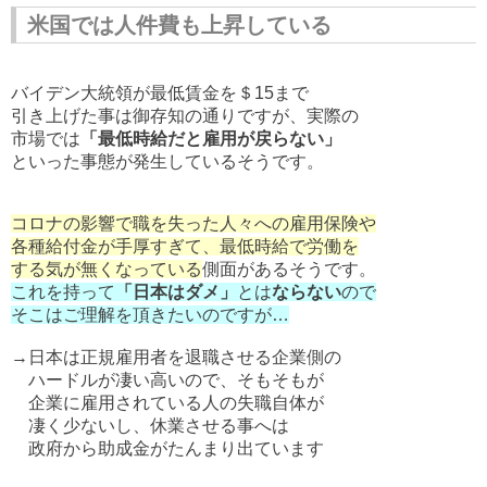
米国では人件費も上昇している
バイデン大統領が最低賃金を＄15まで
引き上げた事は御存知の通りですが、実際の
市場では
「最低時給だと雇用が戻らない」
といった事態が発生しているそうです。
コロナの影響で職を失った人々への雇用保険や
各種給付金が手厚すぎて、最低時給で労働を
する気が無くなっている
側面があるそうです。
これを持って
「日本はダメ」
とは
ならない
ので
そこはご理解を頂きたいのですが…
→日本は正規雇用者を退職させる企業側の
ハードルが凄い高いので、そもそもが
企業に雇用されている人の失職自体が
凄く少ないし、休業させる事へは
政府から助成金がたんまり出ています