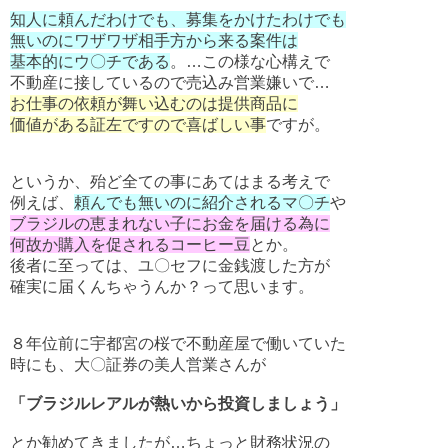
知人に頼んだわけでも、募集をかけたわけでも
無いのにワザワザ相手方から来る案件は
基本的にウ〇チである
。…この様な心構えで
不動産に接しているので売込み営業嫌いで…
お仕事の依頼が舞い込むのは提供商品に
価値がある証左ですので喜ばしい事
ですが。
というか、殆ど全ての事にあてはまる考えで
例えば、
頼んでも無いのに紹介されるマ〇チ
や
ブラジルの恵まれない子にお金を届ける為に
何故か購入を促されるコーヒー豆
とか。
後者に至っては、ユ〇セフに金銭渡した方が
確実に届くんちゃうんか？って思います。
８年位前に宇都宮の桜で不動産屋で働いていた
時にも、大〇証券の美人営業さんが
「ブラジルレアルが熱いから投資しましょう」
とか勧めてきましたが…ちょっと財務状況の