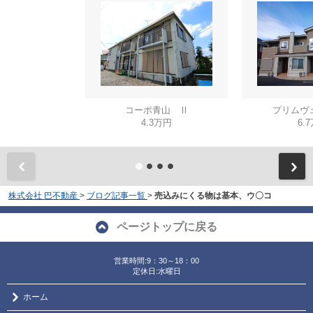
コーポ青山 Ⅱ
プリムヴ
4.3万円
6.
株式会社 巴不動産
>
ブログ記事一覧
>
売込みにくる物は基本、ウ〇コ
ページトップに戻る
営業時間:9：30～18：00
定休日:水曜日
ホーム