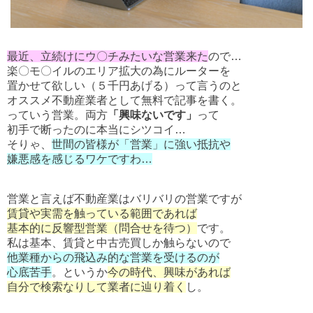
最近、立続けにウ〇チみたいな営業来た
ので…
楽〇モ〇イルのエリア拡大の為にルーターを
置かせて欲しい（５千円あげる）って言うのと
オススメ不動産業者として無料で記事を書く。
っていう営業。両方
「興味ないです」
って
初手で断ったのに本当にシツコイ…
そりゃ、
世間の皆様が「営業」に強い抵抗や
嫌悪感を感じるワケですわ…
営業と言えば不動産業はバリバリの営業ですが
賃貸や実需を触っている範囲であれば
基本的に反響型営業（問合せを待つ）
です。
私は基本、賃貸と中古売買しか触らないので
他業種からの飛込み的な営業を受けるのが
心底苦手
。というか
今の時代、興味があれば
自分で検索なりして業者に辿り着く
し。