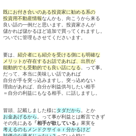
既にお付き合いのある投資家に勧める系の
投資用不動産情報
なんかも、向こうから来る
良い話の一例だと思います。投資家さんが
儲かれば儲かるほど追加で買ってくれますし。
ついでに管理もさせてくださいます。
要は、
紹介者にも紹介を受ける側にも明確な
メリットが存在するお話であれば、出所が
能動的でも受動的でも良い話になる
。って事。
だって、本当に美味しい話であれば
自分が手を突っ込みますし。突っ込めない
理由があれば、自分が利益供与したい相手
＝自分の利益にもなる相手。に話しますし。
冒頭、記載しました様に
タダだから
。とか
お金あげるから
。って事が利益とは断言できず
その先にある
「相手が欲している」
果実を
考えるのもメンドクサイｏｒ分かるけど
対価少な過ぎじゃない？
っていう時に