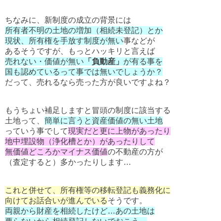
ちなみに、新制度の成立の背景には
所有者不明の土地の増加（相続未登記）とか
現状、所有権を手放す制度が無い
事などが
あるそうですが、もっとハッキリと言えば
売れない・価値が無い
「負動産」
が有る事を
国も認めているって事では無いでしょうか？
だって、売れるなら売った方が良いですよね？
もうちょい補足しますと冒頭の制度に該当する
土地って、
簡単に言うと資産価値の無い土地
っていう事でして
現実だと更に上物があったり
地中埋設物（浄化槽とか）があったりして
無価値どころかマイナス価値
の不動産の方が
（査定すると）多かったりします…
これと併せて、所有権等の移転登記も義務化に
向けてお話合いが進んでいる
そうです。
両親から財産を相続したけど…あの土地は