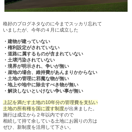
格好のブログネタなのに今までスッカリ忘れて
いましたが、今年の４月に成立した
・建物が建っていない
・権利設定がされていない
・道路に属するものが含まれていない
・土壌汚染されていない
・境界が明示され、争いが無い
・崖地の場合、維持費があんまりかからない
・土地の管理に邪魔な物が無い
・地上や地中に除去すべき物が無い
・解決しないといけない争い事が無い
上記を満たす土地の10年分の管理費を支払い
土地の所有権を国に渡す制度
が出来ました。
施行は成立から２年以内ですので
相続して持て余している土地にお困りの方は
ぜひ、新制度を活用して下さい。