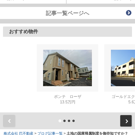
記事一覧ページへ
おすすめ物件
ポンテ ローザ
ゴールドエク
13.5万円
5.
株式会社 巴不動産
>
ブログ記事一覧
>
土地の国庫帰属制度を御存知ですか？