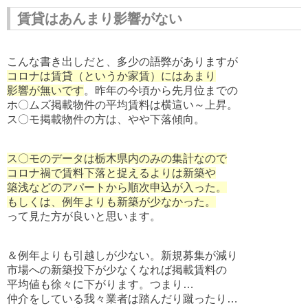
賃貸はあんまり影響がない
こんな書き出しだと、多少の語弊がありますが
コロナは賃貸（というか家賃）にはあまり
影響が無いです
。昨年の今頃から先月位までの
ホ〇ムズ掲載物件の平均賃料は横這い～上昇。
ス〇モ掲載物件の方は、やや下落傾向。
ス〇モのデータは栃木県内のみの集計なので
コロナ禍で賃料下落と捉えるよりは新築や
築浅などのアパートから順次申込が入った。
もしくは、例年よりも新築が少なかった。
って見た方が良いと思います。
＆例年よりも引越しが少ない。新規募集が減り
市場への新築投下が少なくなれば掲載賃料の
平均値も徐々に下がります。つまり…
仲介をしている我々業者は踏んだり蹴ったり…