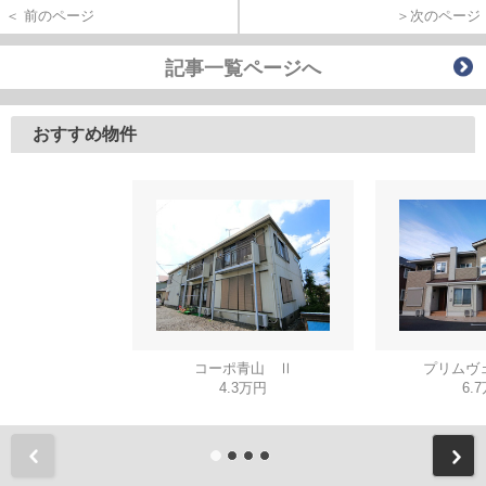
＜ 前のページ
＞次のページ
記事一覧ページへ
おすすめ物件
コーポ青山 Ⅱ
プリムヴ
4.3万円
6.