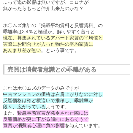
…って迄の影響は無いですが、コロナが
無かったらもっと仲介出来たのかな？
ホ〇ムズ集計の「掲載平均賃料と反響賃料」の
乖離率は3.4％と極僅か。解りやすく言うと
現在、募集されているアパート家賃の平均値と
実際にお問合せが入った物件の平均家賃に
あんまり差が無い
。という事です。
売買は消費者意識との乖離がある
これはホ〇ムズのデータのみですが
中古マンションの価格は右肩上がりなのに対し
反響価格は殆ど横這いで推移し、乖離率が
段々、広がっている
ようです。
また、
緊急事態宣言が発令された際には
反響価格が更に下がる傾向にあるそうで
宣言が消費者心理に負の影響
を与えています。