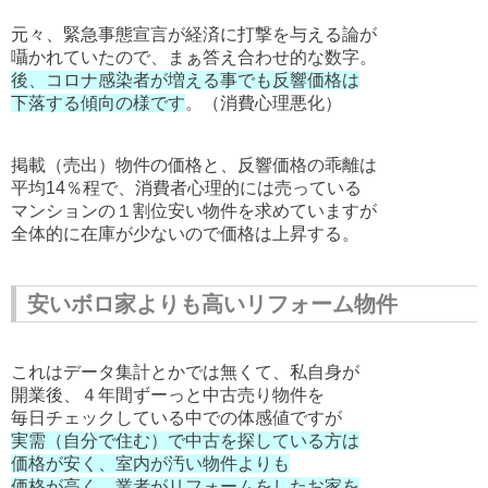
元々、緊急事態宣言が経済に打撃を与える論が
囁かれていたので、まぁ答え合わせ的な数字。
後、コロナ感染者が増える事でも反響価格は
下落する傾向の様です
。（消費心理悪化）
掲載（売出）物件の価格と、反響価格の乖離は
平均14％程で、消費者心理的には売っている
マンションの１割位安い物件を求めていますが
全体的に在庫が少ないので価格は上昇する。
安いボロ家よりも高いリフォーム物件
これはデータ集計とかでは無くて、私自身が
開業後、４年間ずーっと中古売り物件を
毎日チェックしている中での体感値ですが
実需（自分で住む）で中古を探している方は
価格が安く、室内が汚い物件よりも
価格が高く、業者がリフォームをしたお家を