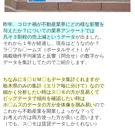
昨年、コロナ禍が不動産業界にどの様な影響を
与えたか？についての業界アンケートでは
凡そ３割程の売上減というデータ
が出ました。
それから１年が経過し、現在はどうなのか？
ラ〇フル〇ームズ（ポータルサイト）が
掲載物件平均家賃と反響（問合せ）の数字から
データを集計してたのでご紹介します。
ちなみにＳ〇ＵＭ〇もデータ集計くれますが
栃木県のみの集計（エリア毎に分けて）なので
細かく分析したい時はス〇モの方が見易くて
ビッグデータで傾向を確認したい時は
ホ〇ムズのデータの方が全体像を掴み易い
ので
これから不動産業を開業しよっかな？って
お考えの方は両方使った方が良いと思います。
（でも、ス〇モは賃貸データしかくれない）