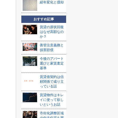
経年変化と償却
おすすめ記事
賃貸の原状回復
はなぜ高額なの
か？
善管注意義務と
損害賠償
今後のアパート
選びと家賃査定
基準
賃貸借契約は信
頼関係で成り立
っている話
賃貸物件はキレ
イに使って欲し
いというお話
市街化調整区域
の中古住宅を買