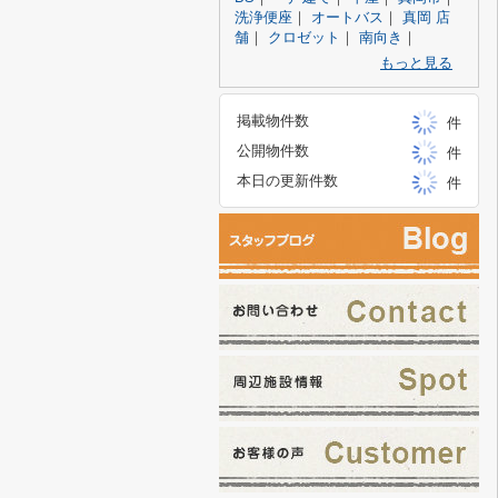
洗浄便座
｜
オートバス
｜
真岡 店
舗
｜
クロゼット
｜
南向き
｜
もっと見る
掲載物件数
件
公開物件数
件
本日の更新件数
件