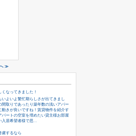
へ ≫
しくなってきました！
もいよいよ繁忙期らしさが出てきまし
の間取りであったり築年数の浅いアパー
に動きが良いですね！賃貸物件を紹介す
アパートの空室を埋めたい貸主様お部屋
入居希望者様で思...
考慮するなら