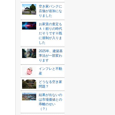
空き家バンクに
店舗が追加にな
りました
お家賃の査定も
ＡＩ頼りの時代
だそうです※既
に規制が入りま
した
2025年、建築基
準法が一部変わ
ります
インフレと不動
産
どうなる空き家
問題？
結果が出ないの
は市場価値との
乖離のせい
（？）