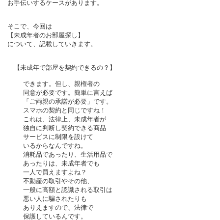
お手伝いするケースがあります。
そこで、今回は
【未成年者のお部屋探し】
について、記載していきます。
【未成年で部屋を契約できるの？】
できます。但し、親権者の
同意が必要です。
簡単に言えば
「ご両親の承諾が必要」です。
スマホの契約と同じですね！
これは、法律上、未成年者が
独自に判断し
契約できる商品
サービスに制限を設けて
いるからなんですね。
消耗品であったり、生活用品で
あったりは、
未成年者でも
一人で買えますよね？
不動産の取引やその他、
一般に高額と認識される取引は
悪い人に騙されたりも
ありえますので、
法律で
保護しているんです。