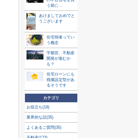
う前に…
あけましておめでと
うございます
住宅弱者ってい
う概念
宇都宮、不動産
開発が進むか
も？
住宅ローンにも
残価設定型があ
るそうです
カテゴリ
お役立ち(19)
業界的な話(35)
よくあるご質問(35)
不動産(173)