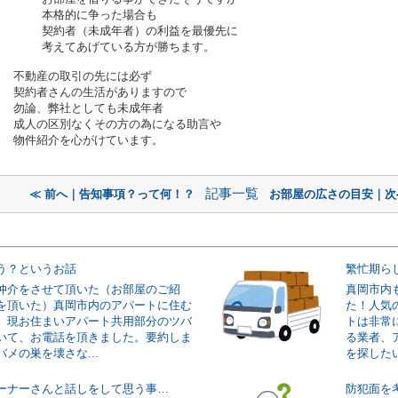
本格的に争った場合も
契約者（未成年者）の利益を最優先に
考えてあげている方が勝ちます。
不動産の取引の先には必ず
契約者さんの生活がありますので
勿論、弊社としても未成年者
成人の区別なく
その方の為になる助言や
物件紹介を心がけています。
記事一覧
≪ 前へ｜告知事項？って何！？
お部屋の広さの目安｜次
う？というお話
繁忙期ら
仲介をさせて頂いた（お部屋のご紹
真岡市内
を頂いた）真岡市内のアパートに住む
た！人気
、現お住まいアパート共用部分のツバ
トは非常
いて、お電話を頂きました。要約しま
る業者、
メの巣を壊さな...
を探したい
ーナーさんと話しをして思う事…
防犯面を