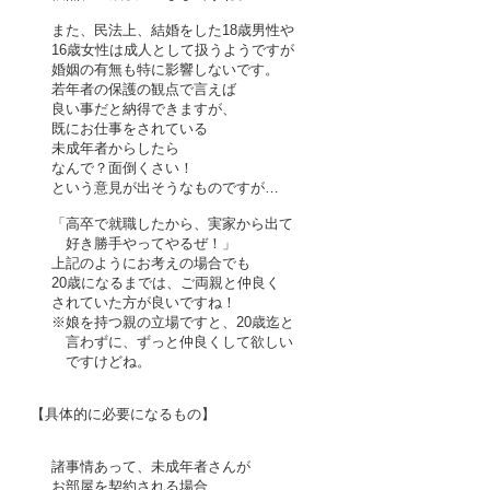
また、民法上、結婚をした18歳男性や
16歳女性は成人として扱うようですが
婚姻の有無も特に影響しないです。
若年者の保護の観点で言えば
良い事だと
納得できますが、
既にお仕事をされている
未成年者からしたら
なんで？面倒くさい！
という意見が出そうなものですが…
「高卒で就職したから、実家から出て
好き勝手やってやるぜ！」
上記のようにお考えの場合でも
20歳になるまでは、ご両親と仲良く
されていた方が良いですね！
※娘を持つ親の立場ですと、20歳迄と
言わずに、ずっと仲良くして欲しい
ですけどね。
【具体的に必要になるもの】
諸事情あって、未成年者さんが
お部屋を
契約される場合、