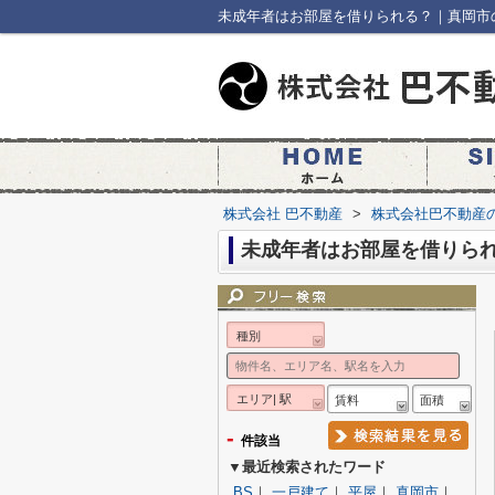
未成年者はお部屋を借りられる？｜真岡市
株式会社 巴不動産
>
株式会社巴不動産
未成年者はお部屋を借りら
種別
エリア| 駅
賃料
面積
-
件該当
▼最近検索されたワード
BS
｜
一戸建て
｜
平屋
｜
真岡市
｜