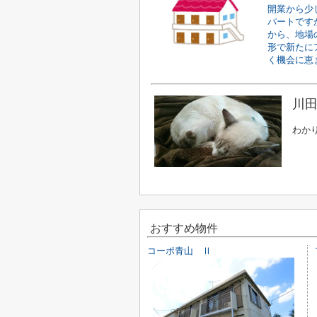
開業から少
パートです
から、地場
形で新たに
く機会に恵ま
川田
わか
おすすめ物件
コーポ青山 Ⅱ