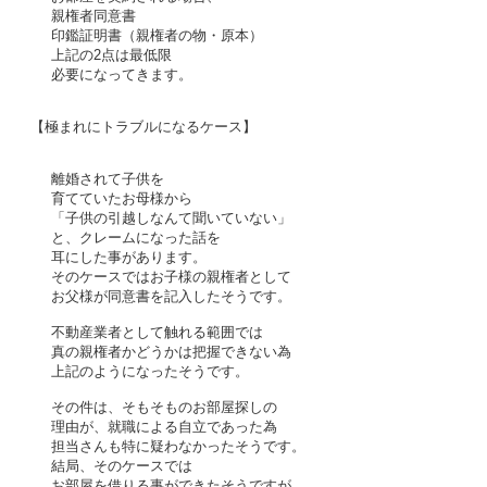
親権者同意書
印鑑証明書（親権者の物・原本）
上記の2点は最低限
必要になってきます。
【極まれにトラブルになるケース】
離婚されて子供を
育てていた
お母様から
「子供の引越しなんて聞いていない」
と、
クレームになった話を
耳にした事があります。
そのケースではお子様の親権者として
お父様が同意書を記入したそうです。
不動産業者として触れる範囲では
真の親権者かどうかは把握できない為
上記のようになったそうです。
その件は、そもそものお部屋探しの
理由が、就職による自立であった為
担当さんも特に疑わなかったそうです。
結局、そのケースでは
お部屋を借りる事が
できたそうですが