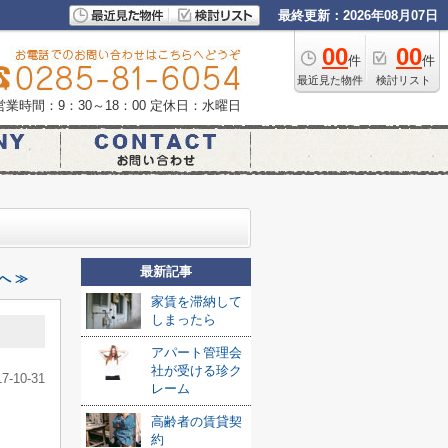
最終更新：2026年08月07日
00
00
件
件
最近見た物件
検討リスト
営業時間：9：30～18：00
定休日：水曜日
最新記事
へ ≫
家賃を滞納して
しまったら
アパート管理会
社が受ける珍ク
17-10-31
レーム
高齢者の賃貸契
約