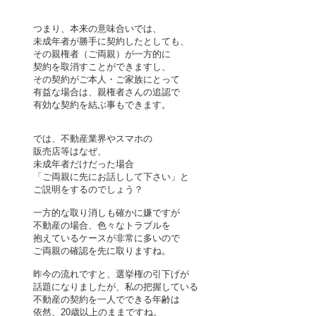
つまり、本来の意味合いでは、
未成年者が勝手に契約したとしても、
その親権者（ご両親）が一方的に
契約を取消すことができますし、
その契約がご本人・ご家族にとって
有益な場合は、親権者さんの追認で
有効な契約を結ぶ事もできます。
では、不動産業界やスマホの
販売店等は
なぜ、
未成年者だけだった場合
「ご両親に先にお話しして下さい」と
ご説明をするのでしょう？
一方的な取り消しも確かに嫌ですが
不動産の場合、色々なトラブルを
抱えているケースが非常に多いので
ご両親の確認を先に取りますね。
昨今の流れですと、選挙権の引下げが
話題になりましたが、私の把握している
不動産の契約を一人でできる年齢は
依然、20歳以上のままですね。