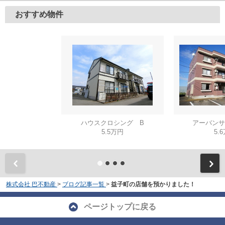
おすすめ物件
ハウスクロシング B
アーバンサ
5.5万円
5.
株式会社 巴不動産
>
ブログ記事一覧
>
益子町の店舗を預かりました！
ページトップに戻る