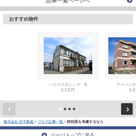
記事一覧ページへ
おすすめ物件
ハウスクロシング B
アーバンサ
5.5万円
5.
株式会社 巴不動産
>
ブログ記事一覧
>
防犯面を考慮するなら
ページトップに戻る